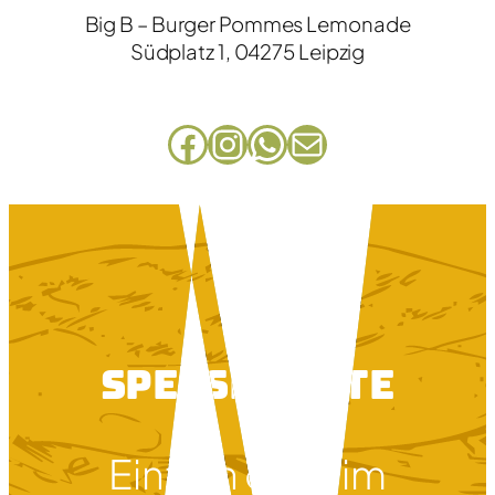
Big B – Burger Pommes Lemonade
Südplatz 1, 04275 Leipzig
Facebook
Instagram
WhatsApp
E-Mail
Speisekarte
Einzeln oder im