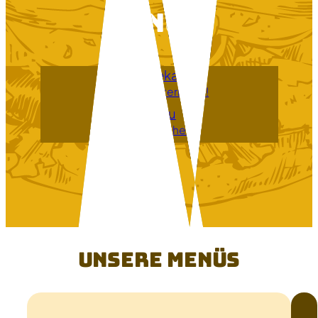
Menü!?
Speisekarte
Hier Herunterladen!
Menu
Download here!
Unsere Menüs