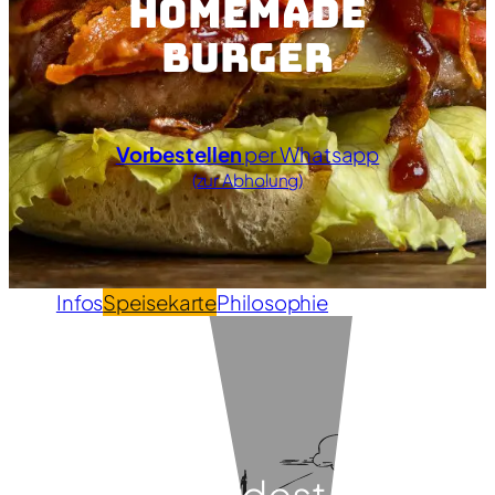
Homemade
Burger
Vorbestellen
per Whatsapp
(zur Abholung)
Infos
Speisekarte
Philosophie
Geschichte
Hier findest du