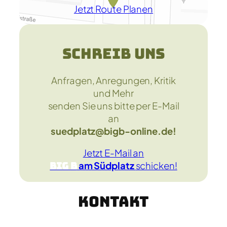
Jetzt Route Planen
Schreib uns
Anfragen, Anregungen, Kritik
und Mehr
senden Sie uns bitte per E-Mail
an
suedplatz@bigb-online.de!
Jetzt E-Mail an
Big B
am Südplatz
schicken!
Kontakt