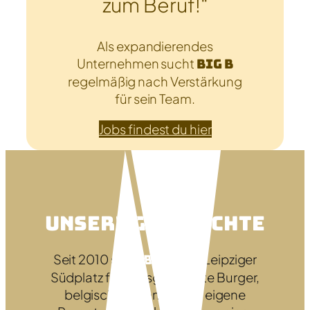
zum Beruf!“
Als expandierendes
Unternehmen sucht
Big B
regelmäßig nach Verstärkung
für sein Team.
Jobs findest du hier
Unsere Geschichte
Seit 2010 steht
Big B
am Leipziger
Südplatz für hausgemachte Burger,
belgische Pommes und eigene