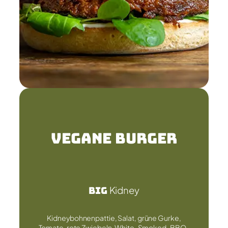
Vegane Burger
Big
Kidney
Kidneybohnenpattie, Salat, grüne Gurke,
Tomate, rote Zwiebeln, White-Smoked-BBQ-