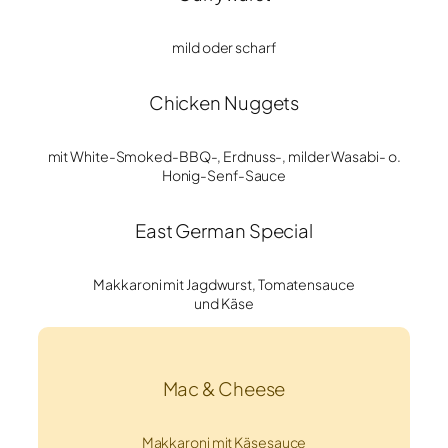
mild oder scharf
Chicken Nuggets
mit White-Smoked-BBQ-, Erdnuss-, milder Wasabi- o.
Honig-Senf-Sauce
East German Special
Makkaroni mit Jagdwurst, Tomatensauce
und Käse
Mac & Cheese
Makkaroni mit Käsesauce