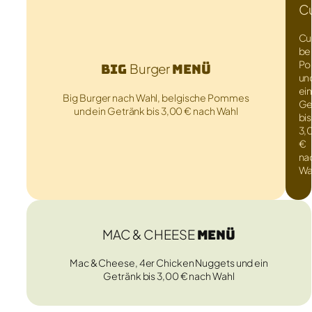
Cu
Cu
be
P
Big
Burger
Menü
un
ei
Big Burger nach Wahl, belgische Pommes
Ge
und ein Getränk bis 3,00 € nach Wahl
bis
3,
€
na
Wa
MAC & CHEESE
Menü
Mac & Cheese, 4er Chicken Nuggets und ein
Getränk bis 3,00 € nach Wahl